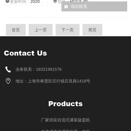
更新时间：
2020/12/9 15:49:25
型号：
HCGX-30/500
盖合二为一，设计合理，结构紧凑，符合GMP要求。
现在联系
首页
上一页
下一页
尾页
Contact Us
业务联系：18321981576
地址：上海市奉贤区庄行镇庄良路1418号
Products
厂家供应自流式灌装旋盖机