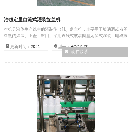
浩超定量自流式灌装旋盖机
本机是液体生产线中的灌装旋（轧）盖主机，主要用于玻璃瓶或者塑
料瓶的灌装、上盖、封口。采用直线式或者圆盘定位式灌装，电磁振
动送盖，全自动旋（轧）盖，具有无瓶不灌功能。该机灌装和旋
更新时间：
2021/3/11 16:45:13
型号：
HCGX-30/500
（轧）盖合二为一，结构紧凑，符合GMP标准。
现在联系