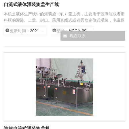
自流式液体灌装旋盖生产线
本机是液体生产线中的灌装旋（轧）盖主机，主要用于玻璃瓶或者塑
料瓶的灌装、上盖、封口。采用直线式或者圆盘定位式灌装，电磁振
动送盖，全自动旋（轧）盖，具有无瓶不灌功能。该机灌装和旋
更新时间：
2021/1/21 15:42:49
型号：
HCGX-30/500
（轧）盖合二为一，结构紧凑，符合GMP标准。
现在联系
浩超自流式灌装旋盖机