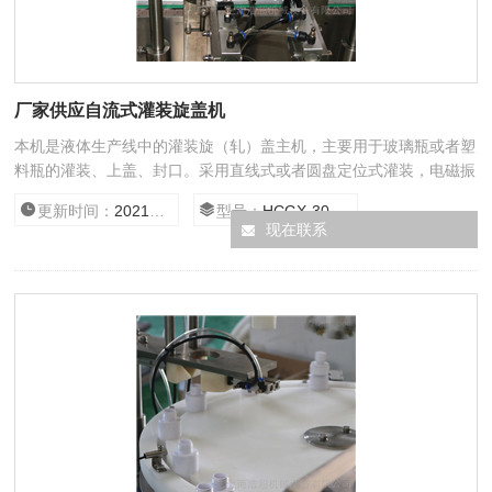
厂家供应自流式灌装旋盖机
本机是液体生产线中的灌装旋（轧）盖主机，主要用于玻璃瓶或者塑
料瓶的灌装、上盖、封口。采用直线式或者圆盘定位式灌装，电磁振
动送盖，全自动旋（轧）盖，具有无瓶不灌功能。该机灌装和旋
更新时间：
2021/3/26 15:03:34
型号：
HCGX-30/500
（轧）盖合二为一，结构紧凑，符合GMP标准。
现在联系