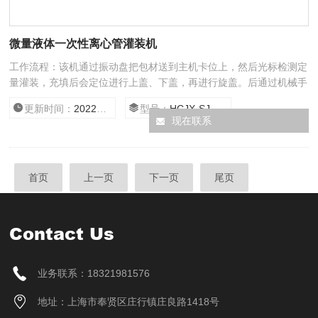
微量液体一次性离心管灌装机
工作流程：该机通过振动盘把包材送到主机卡位上，然后光标检测定
量灌装，充填后会定位进行上盖、下盖，再进行旋盖。后通过机械手
或者推杆把包装后成品推出盛料处。
更新时间：
2022/10/17 0:00:00
型号：
HCJX-SJ-30/50
现在联系
首页
上一页
下一页
尾页
Contact Us
业务联系：18321981576
地址：上海市奉贤区庄行镇庄良路1418号