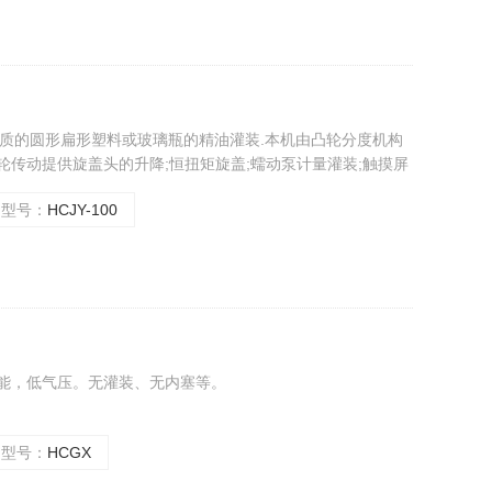
种材质的圆形扁形塑料或玻璃瓶的精油灌装.本机由凸轮分度机构
轮传动提供旋盖头的升降;恒扭矩旋盖;蠕动泵计量灌装;触摸屏
准确,传动平稳,保护瓶盖,计量准确.操作简单等优点。
型号：
HCJY-100
功能，低气压。无灌装、无内塞等。
型号：
HCGX