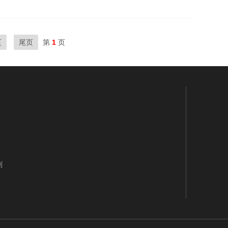
页
尾页
第
1
页
制
线