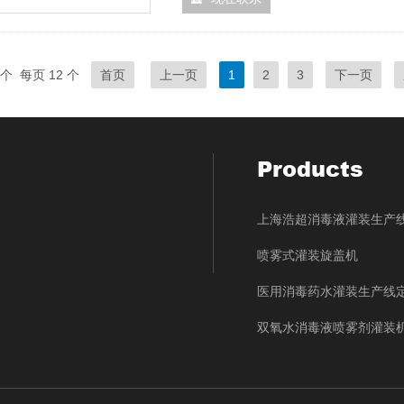
个 每页 12 个
首页
上一页
1
2
3
下一页
Products
上海浩超消毒液灌装生产
喷雾式灌装旋盖机
医用消毒药水灌装生产线
双氧水消毒液喷雾剂灌装
大型立式消毒液灌装生产
上海浩超84消毒液灌装生