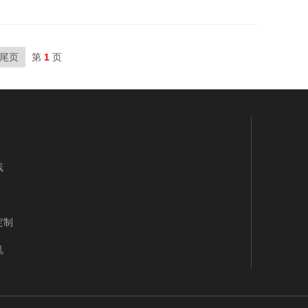
尾页
第
1
页
线
定制
机
线
产线